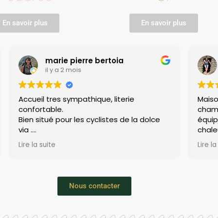
En savoir plus
En savoir plus
marie pierre bertoia
Frederiqu
il y a 2 mois
il y a 2 mois
res sympathique, literie
Maison d'hôtes trè
able.
chambres sont spa
tué pour les cyclistes de la dolce
équipées, Florence
chaleureux et s'a
it déjeuner
demande. Nous ga
uite
Lire la suite
sation appréciée.
de ce passage che
pas
top, merci !
Nous contacter