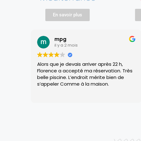
En savoir plus
mpg
il y a 2 mois
Alors que je devais arriver après 22 h,
Accueil t
Florence a accepté ma réservation. Très
confort
belle piscine. L’endroit mérite bien de
Bien si
s’appeler Comme à la maison.
via .
Bon pet
Lire la s
Climati
Bon re