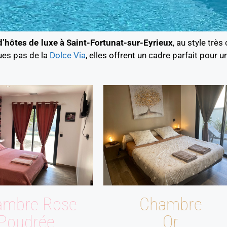
’hôtes de luxe à Saint-Fortunat-sur-Eyrieux
, au style trè
ues pas de la
Dolce Via
, elles offrent un cadre parfait pour u
ambre Rose
Chambre
Poudrée
Or