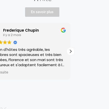
En savoir plus
e Chupin
Audrey Saadia
il y a 2 mois
s agréable, les
Accueil chaleureux, hôtes ad
cieuses et très bien
repas merveilleux lieu propre
 et son mari sont très
recommande vraiment d’aller
daptent facilement à la
Florence et Thierry vous ne 
rdons un bon souvenir
déçus!!
Lire la suite
z eux et du diner au